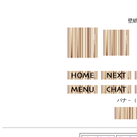
壁
バナ－（ 12